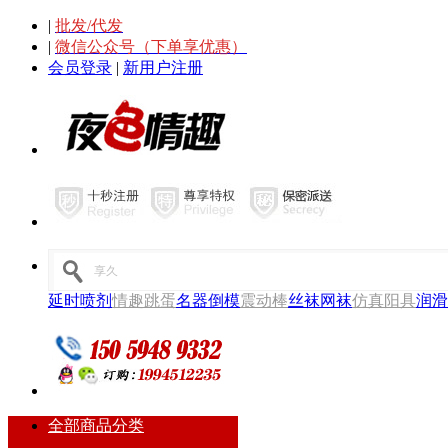
|
批发/代发
|
微信公众号（下单享优惠）
会员登录
|
新用户注册
延时喷剂
情趣跳蛋
名器倒模
震动棒
丝袜网袜
仿真阳具
润滑
全部商品分类