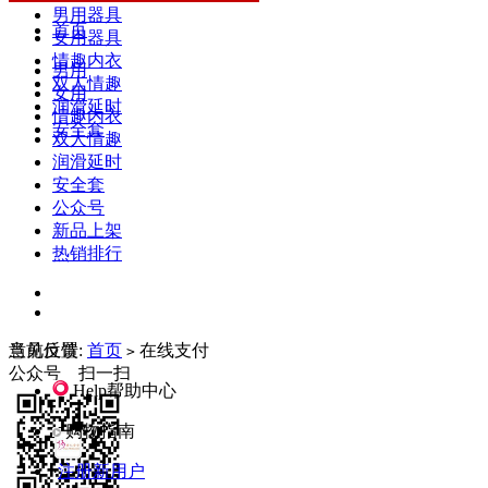
男用器具
首页
女用器具
情趣内衣
男用
双人情趣
女用
润滑延时
情趣内衣
安全套
双人情趣
润滑延时
安全套
公众号
新品上架
热销排行
当前位置:
意见反馈
首页
在线支付
>
公众号 扫一扫
Help
帮助中心
购物指南
·
注册新用户