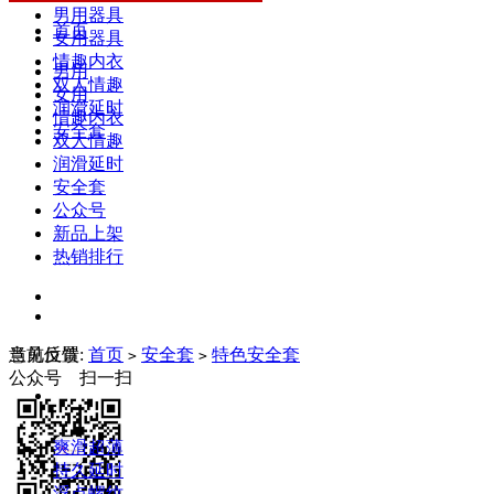
男用器具
首页
女用器具
情趣内衣
男用
双人情趣
女用
润滑延时
情趣内衣
安全套
双人情趣
润滑延时
安全套
公众号
新品上架
热销排行
当前位置:
意见反馈
首页
安全套
特色安全套
>
>
公众号 扫一扫
爽滑超薄
持久延时
浮点螺纹