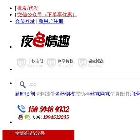
|
批发/代发
|
微信公众号（下单享优惠）
会员登录
|
新用户注册
延时喷剂
情趣跳蛋
名器倒模
震动棒
丝袜网袜
仿真阳具
润滑
全部商品分类