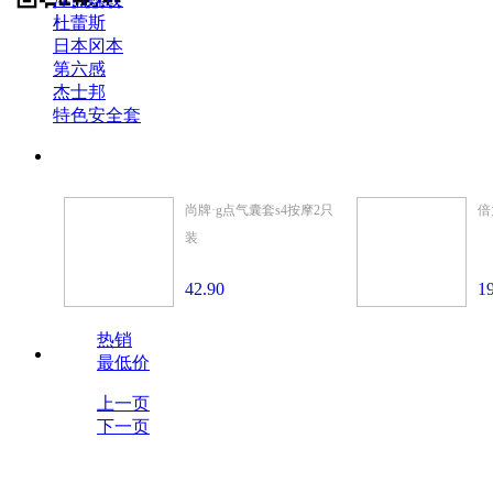
杜蕾斯
日本冈本
第六感
杰士邦
特色安全套
尚牌·g点气囊套s4按摩2只
倍
装
42.90
1
热销
最低价
上一页
下一页