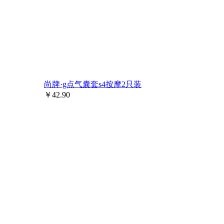
尚牌·g点气囊套s4按摩2只装
￥
42.90