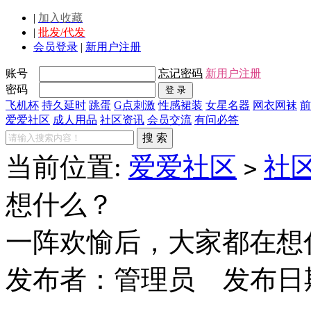
|
加入收藏
|
批发/代发
会员登录
|
新用户注册
账号
忘记密码
新用户注册
密码
飞机杯
持久延时
跳蛋
G点刺激
性感裙装
女星名器
网衣网袜
前
爱爱社区
成人用品
社区资讯
会员交流
有问必答
当前位置:
爱爱社区
社
>
想什么？
一阵欢愉后，大家都在想
发布者：
管理员
发布日