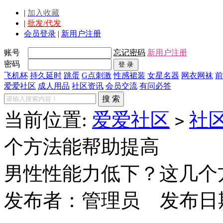
|
加入收藏
|
批发/代发
会员登录
|
新用户注册
账号
忘记密码
新用户注册
密码
飞机杯
持久延时
跳蛋
G点刺激
性感裙装
女星名器
网衣网袜
前
爱爱社区
成人用品
社区资讯
会员交流
有问必答
当前位置:
爱爱社区
社
>
个方法能帮助提高
男性性能力低下？这几个
发布者：
管理员
发布日