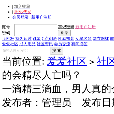
|
加入收藏
|
批发/代发
会员登录
|
新用户注册
账号
忘记密码
新用户注册
密码
飞机杯
持久延时
跳蛋
G点刺激
性感裙装
女星名器
网衣网袜
前
爱爱社区
成人用品
社区资讯
会员交流
有问必答
当前位置:
爱爱社区
社
>
的会精尽人亡吗？
一滴精三滴血，男人真的
发布者：
管理员
发布日